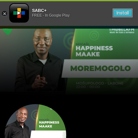
SABC+
Install
FREE - In Google Play
listen to Moremogolo