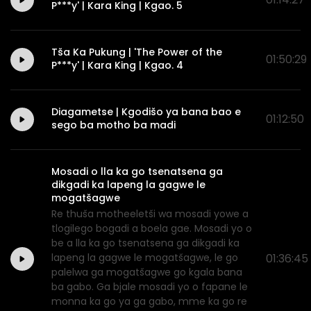
P***y' | Kara King | Kgao. 5
Tša Ka Pukung | 'The Power of the
01:50:29
P***y' | Kara King | Kgao. 4
Diagametse | Kgodišo ya bana bao e
01:12:50
sego ba motho ba madi
Mosadi o lla ka go tsenatsena ga
dikgadi ka lapeng la gagwe le
mogatšagwe
Re thuša motheeletši wa mosadi yowe a
tlogilego bogadi a boela gae. Mosadi yo o
be a lla ka go tsenatsena ga dikgadi ka
lapeng la gagwe le mogatšagwe, le go
01:36:45
palelwa ga mogatšagwe go kgala bana
ba gabo. Ga bjale mosadi yo o fapane le
monna ka go ya ga gabo, mme ka go re