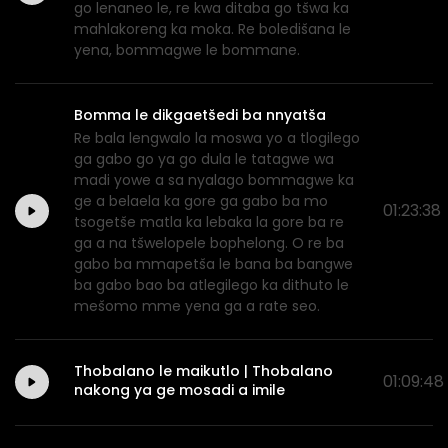
go lenaneo le, re kwa ditaba go tšwa ka
mahlakoreng ka moka. Re boledišana le
yena, bommagwe le bommane.
Bomma le dikgaetšedi ba nnyatša
Re bala lengwalo la moswa yo a tlogilego
ga gabo go ya go dula le tatagwe wa
madi yowe a sa nyalago bommagwe ka
ge a belaela ka gore ga gabo ba mo
01:23:38
tsogetše matla ka lebaka la gore ba re
ga a na tšwelopele bophelong. O re ba
gabo ba mmapetša le bana ba bangwe
ba gabo bao ba atlegilego ka dithuto le
mešomo mme yena ga a rate seo.
Thobalano le maikutlo | Thobalano
01:09:48
nakong ya ge mosadi a imile