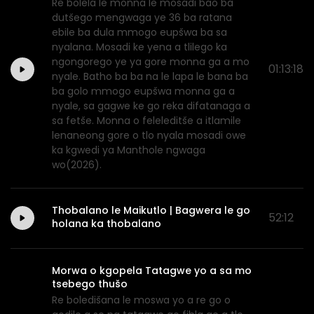
Re bolela le monna le mosadi bao ba
dutšego mengwaga ye 36 ba ratana
ebile ba dula mmogo eupšwa ba sa
nyalana. Mosadi ke yena a tlilego ka
ngongorego ye ya gore monna ga a mo
01:13:18
nyale. Batho ba ba na le lapa le bana ba
ba golo mmogo eupšwa monna ga a
nyale, sa gagwe ke go reka difatanaga a
sa fetše. Monna o feleleditše a itlamile
lenaneong gore o tlo nyala mosadi owe
ka kgwedi ya Manthole ngwaga
wo(2026).
Thobalano le Maikutlo | Bagwera le go
52:12
holana ka thobalano
Morwa o kgopela Tatagwe yo a sa mo
tsebego thušo
Re boledišana le moswa yo a re go o