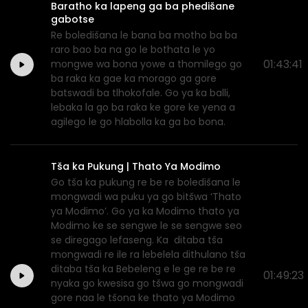
Baratho ka lapeng ga ba phedišane
gabotse
Re boledišana le bana ba motho ba ba
raro bao ba na go le bothata le yo
01:43:41
mongwe wa bona yowe a thomilego go
ba raka ka gae ka morago ga gore
batswadi ba tlhokofale. Go ya ka balli,
lebaka la go ba raka ke gore ke yena a
agilego le go hlabolla ka ga bo bona.
Tša ka Pukung | Thato Ya Modimo
Go tša ka pukung re be re boledišana le
mongwadi wa puku ya go bitšwa ‘Thato
ya Modimo’. Go ya ka Modimo thato ya
Modimo ke se sengwe le se sengwe seo
se diregago lefaseng. Ka ditaba tša
mongwadi re ile ra lebelela dithulano tša
ditaba tša ka Bebeleng e le ge re be re
01:49:23
nyaka go kwesisa go tšwa go mongwadi
gore naa le tšona ke thato ya Modimo