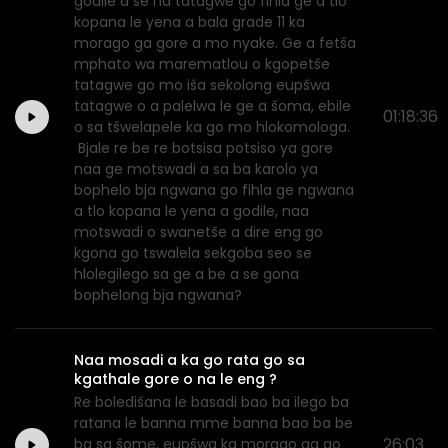
godile a se na tatagwe go fihla ge a tlo
kopana le yena a bala grade 11 ka
morago ga gore a mo nyake. Ge a fetša
mphato wa marematlou o kgopetše
tatagwe go mo iša sekolong eupšwa
tatagwe o a palelwa le ge a šoma, ebile
01:18:36
o sa tšwelapele ka go mo hlokomologa.
Bjale re be re botsisa potsiso ya gore
naa ge motswadi a sa ba karolo ya
bophelo bja ngwana go fihla ge ngwana
a tlo kopana le yena a godile, naa
motswadi o swanetše a dire eng go
kgona go tswalela sekgoba seo se
hlolegilego sa ge a be a se gona
bophelong bja ngwana?
Naa mosadi a ka go rata go sa
kgathale gore o na le eng ?
Re boledišana le basadi bao ba ilego ba
ratana le banna mme banna bao ba be
26:03
ba sa šome, eupšwa ka morago ga go