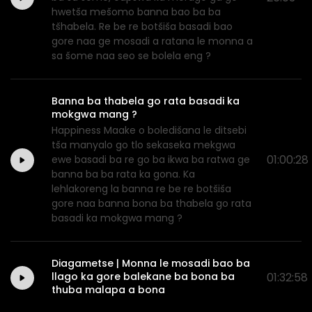
hwetša mešomo banna bao ba ba
tšhabela. Re be re botšiša basadi bao
gore naa ge mosadi a ratana le monna a
sa šome naa seo se bolela eng ?
Banna ba thabela go rata basadi ka
mokgwa mang ?
Happiness Maake o boledišana le ditsebi
tša manyalo go tlo sekaseka mekgwa
01:00:28
ewe basadi ba re go ba ikwa ba ratwa ge
banna ba ba rata ka gona. Ka
lehlakoreng la banna re be re botšiša
gore naa banna bona ba thabela go rata
basadi ka mokgwa mang ?
Diagametse | Monna le mosadi bao ba
llago ka gore balekane ba bona ba
01:32:58
thuba malapa a bona