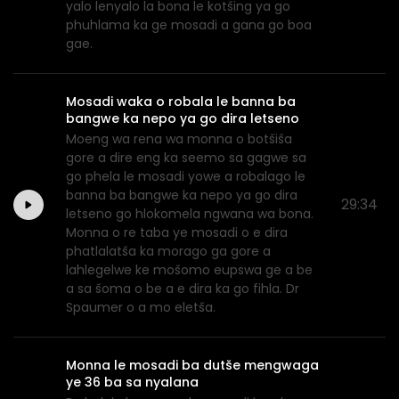
yalo lenyalo la bona le kotšing ya go
phuhlama ka ge mosadi a gana go boa
gae.
Mosadi waka o robala le banna ba
bangwe ka nepo ya go dira letseno
Moeng wa rena wa monna o botšiša
gore a dire eng ka seemo sa gagwe sa
go phela le mosadi yowe a robalago le
banna ba bangwe ka nepo ya go dira
29:34
letseno go hlokomela ngwana wa bona.
Monna o re taba ye mosadi o e dira
phatlalatša ka morago ga gore a
lahlegelwe ke mošomo eupswa ge a be
a sa šoma o be a e dira ka go fihla. Dr
Spaumer o a mo eletša.
Monna le mosadi ba dutše mengwaga
ye 36 ba sa nyalana