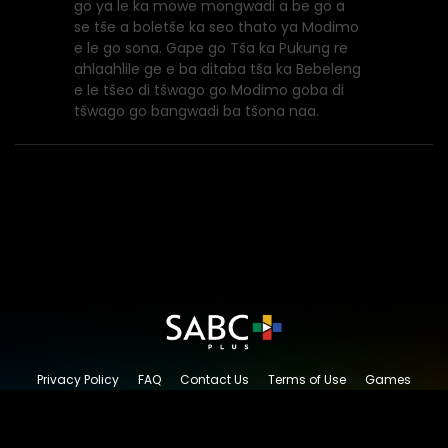
go ya le ka mowe mongwadi a be go a
se tše a boletše ka seo thato ya Modimo
e le go sona. Gape go Tša ka Pukung re
ahlaahlile ge e ba ditaba tša ka Bebeleng
e le tšeo di tšwago go Modimo goba di
tšwago go bangwadi ba tšona naa.
Privacy Policy
FAQ
Contact Us
Terms of Use
Games
Content Request