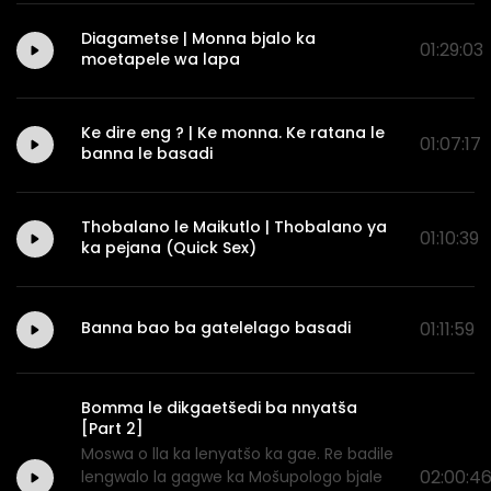
Diagametse | Monna bjalo ka
01:29:03
moetapele wa lapa
Ke dire eng ? | Ke monna. Ke ratana le
01:07:17
banna le basadi
Thobalano le Maikutlo | Thobalano ya
01:10:39
ka pejana (Quick Sex)
Banna bao ba gatelelago basadi
01:11:59
Bomma le dikgaetšedi ba nnyatša
[Part 2]
Moswa o lla ka lenyatšo ka gae. Re badile
02:00:4
lengwalo la gagwe ka Mošupologo bjale