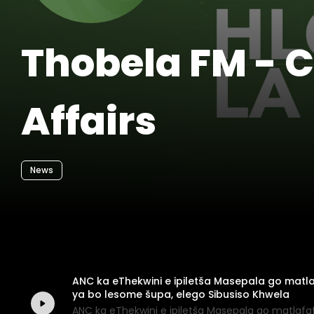
Thobela FM - 
Affairs
News
ANC ka eThekwini e ipiletša Masepala go ma
ya bo lesome šupa, elego Sibusiso Khwela
ANC ka eThekwini e ipiletša Masepala go matla