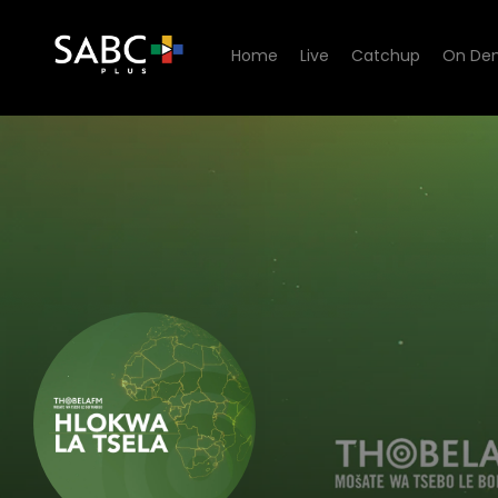
Home
Live
Catchup
On De
listen to Thobela FM - Curre