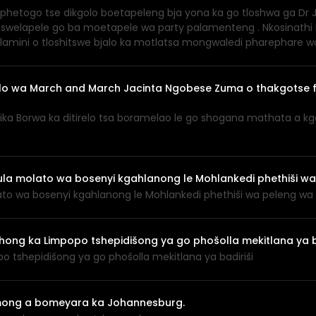
iphetogo tse dikgolo boetapeleng bja yona ka go tloshwa ga Dr 
tswelapele go ba moetapele wa party palamenteng . Nkosinathi
amini o tloshitswe bjalo ka motlatsa mongwaledi pharephare w
lo wa March and March Jacinta Ngobese Zuma o thakgotse f
ka Borwa ka ditirelo tsa boramelao le go shogana mathata a kg
ula molato wa bosenyi kgahlanong le Mohlankedi phethiši wa
to wa bosenyi kgahlanong le Mohlankedi phethiši wa peleng wa R
g ka Limpopo tshepidišong ya go phošolla mekitlana ya ba
shepidišong ya go phošolla mekitlana ya badiriši
mong a bomeyara ka Johannesburg.