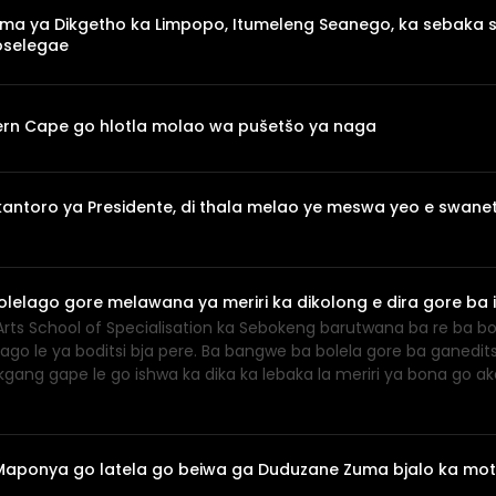
ema ya Dikgetho ka Limpopo, Itumeleng Seanego, ka sebaka 
oselegae
ern Cape go hlotla molao wa pušetšo ya naga
antoro ya Presidente, di thala melao ye meswa yeo e swanet
elago gore melawana ya meriri ka dikolong e dira gore ba
Arts School of Specialisation ka Sebokeng barutwana ba re ba bo
lhago le ya boditsi bja pere. Ba bangwe ba bolela gore ba ganed
gang gape le go ishwa ka dika ka lebaka la meriri ya bona go ak
h Maponya go latela go beiwa ga Duduzane Zuma bjalo ka m