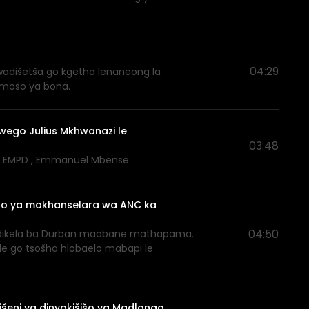
04:29
gwadišetša go kgetha lenaneong la
dimošo ya bona.
wego Julius Mkhwanazi le
03:48
wa EMPD , Emmanuel Mbense.
olao ya mokhanselara wa ANC ka
04:50
 bodikela ba Durban maabane mathapama.
 le go tsošha hlobaelo mabapi le
šeni ya dinyakišišo ya Madlanga