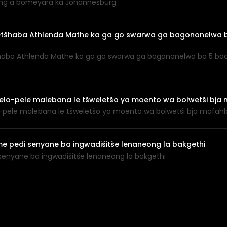
ng a bomeyara ka Johannesburg.
setšhaba Athlenda Mathe ka ga go swarwa ga bagononelwa 
haba Athlenda Mathe ka ga go swarwa ga bagononelwa ba 5 bao
lo-pele malebana le tšweletšo ya moento wa bolwetši bja
-pele malebana le tšweletšo ya moento wa bolwetši bja mafahl
e pedi senyane ba ingwadišitše lenaneong la bakgethi
senyane ba ingwadišitše lenaneong la bakgethi