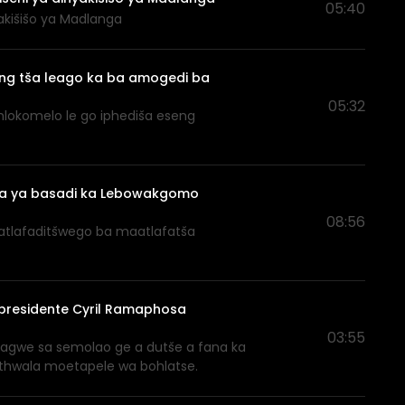
05:40
akišišo ya Madlanga
ong tša leago ka ba amogedi ba
05:32
hlokomelo le go iphediša eseng
aba ya basadi ka Lebowakgomo
08:56
tlafaditšwego ba maatlafatša
 presidente Cyril Ramaphosa
03:55
gagwe sa semolao ge a dutše a fana ka
 thwala moetapele wa bohlatse.