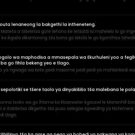
vouta lenaneong la bakgethi la intheneteng.
ateta a tiišeletsa gore lehono ke letšatši la mafelelo la go in
 ka ikgaša dikantorong tša bona go lekola le go kgonthisa tshe
mogolo wa maphodisa a mmasepala wa Ekurhuleni yoo a fegil
ba go fihla bekeng yeo e tlago.
ao ya ngwaga wa kete pedi masome pedi pedi ya mohlankedi 
sepolotiki se tšere taolo ya dinyakišišo tša malebana le p
 monna tsoko wa go ihlama ka Klaarwater kgauswi le Marianhill
tiki e itokišetsa dikgetho tša puso selegae kgweding ya Nofemere
i tlago.
itšhišinyo tša ka gare ga pego ya bobedi ya nakwana ya komi