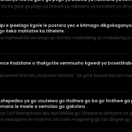
yo tša ka gare ga pego ya bobedi ya nakwana ya komišeni ya diny
pi e ipeelago kgole le postara yeo e kitimago dikgokagany
o iteka mahlatse ka tšhelete.
di ba mphiwafela wa leago go šomisa mašheleng ao mabakeng a 
lorence Radzilane o thakgotše semmusho kgwedi ya bosetšh
mpowered Women, Empower Nations" ke gore basadi bao ba maa
tshepediso ya go voutelwa go tlošhwa go ba go tlošhwe ga
mana le maele a semolao go gakolwa .
te Cyril Ramaphosa aka dumelelwa go rerišana le sehlopha sa 
re e swaragane le mošomo wa taolo magareng ga tše dingwe go