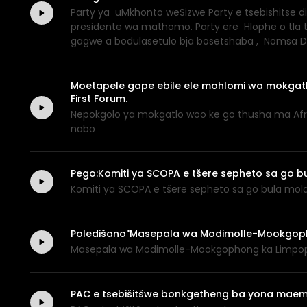
Party ya uMkhonto weSizwe Party e tsebishitse d
presidente wa mathomo. Party ere Hlophe o tla 
gagwe a bodulasetulo bja bosetshaba , Nomsa Dl
Moetapele gape ebile ele mohlomi wa mokgat
First Forum.
Nepokgolo ya mokgatlo woo ke go thusha ma Afri
nabo
Pego:Komiti ya SCOPA e tšere sepheto sa go b
Komiti ya SCOPA e tšere sepheto sa go bula mola
Poledišano"Masepala wa Modimolle-Mookgophon
Masepala wa Modimolle-Mookgophong ka Limpopo t
PAC e tsebišitšwe bonkgetheng ba yona mae