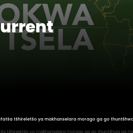
Current
tlafatša tšhireletšo ya makhanselara morago ga go thuntš
fatša tšhireletšo ya makhanselara morago ga go thuntšhwa ga 