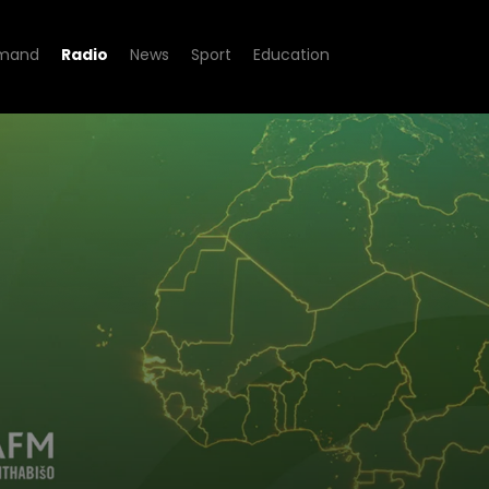
mand
Radio
News
Sport
Education
nt Affairs