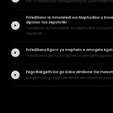
PAC e tsebišitšwe bonkgetheng ba yona maemo
Poledišano le mmoleledi wa Maphodisa a bo
dipolao tsa sepolotiki
Poledišano le mmoleledi wa Maphodisa a bosetš
sepolotiki
Poledišano:Kgoro ya maphelo e amogela kgate
Poledišano:Kgoro ya maphelo e amogela kgatelo
Pego:Bakgethi ba go kaba dimilione tše masom
Bakgethi ba go kaba dimilione tše masome pedi 