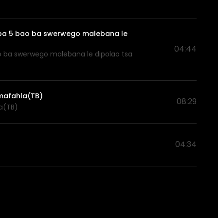
ba 5 bao ba swerwego malebana le
04:44
 ba swerwego malebana le dipolao tsa
 mafahla(TB)
08:29
a(TB)
04:34