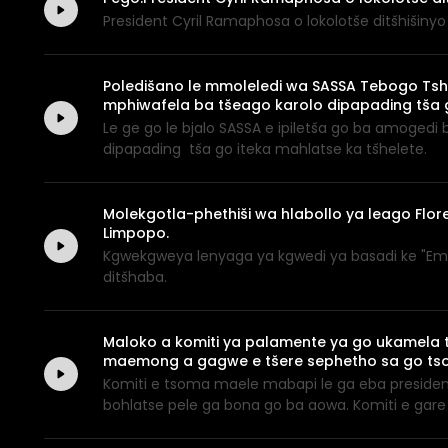
President Cyril Ramaphosa o lokolotše ditšhišin
Poledišano le mmoleledi wa SASSA Tebogo Tshi
mphiwafela ba tšeago karolo dipapading tša g
Le ge go le bjalo SASSA e ipiletša go ba amoge
dipapading tša go iteka mahlatse ka tšhelete.
Molekgotla-phethiši wa hlabollo ya leago F
Limpopo.
Kgwekgweya lenyaga ya kgwedi ya basadi ke "E
ditšhaba.
Maloko a komiti ya palamente ya go ukamela 
maemong a gagwe e tšere sephetho sa go tso
Komiti e tsoma maele mabapi le ga eba presiden
bohlatse pele ga bona go ba aowa. Komiti e ga