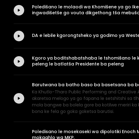
Poledišano le molaodi wa Khomišene ya go Ik
ingwadišetše go vouta dikgethong tša mebuš
DA e lebile kgorongtsheko ya godimo ya West
Kgoro ya boditshabatshaba le tshomišano le k
peleng le batlatša Presidente ba peleng
Barutwana ba batho baso ba basetsana ba bol
Ka Khutlo-Tharo Public Performing and Creative 
akaretsa melogo ya go fapana le setshitshi sa t
mola bangwe ba bolela gore ba kotilwe meriri ka k
bona ke fela go goka goketsa barutisi.
Poledisano le mosekaseki wa dipolotiki Enoc
mokgahlo wa MKP.