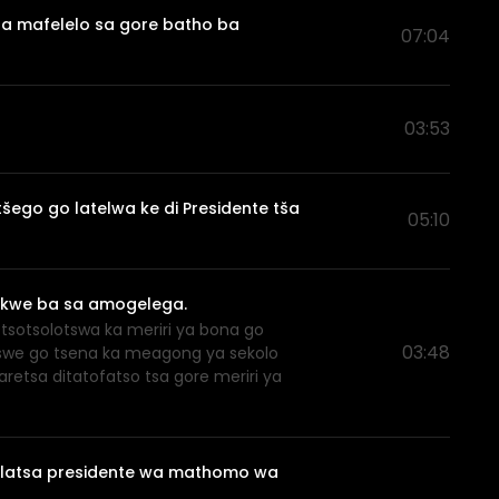
sa mafelelo sa gore batho ba
07:04
03:53
šego go latelwa ke di Presidente tša
05:10
 ikwe ba sa amogelega.
tsotsolotswa ka meriri ya bona go
03:48
itswe go tsena ka meagong ya sekolo
aretsa ditatofatso tsa gore meriri ya
otlatsa presidente wa mathomo wa