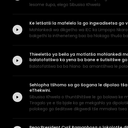
lesome šupa, elego Sibusiso Khwela
Ke letšatši la mafelelo la go ingwadisetsa go 
Mohlankedi wa dikgetho wa IEC ka Limpopo Nkaro M
bakgethi la intheneteng bao ba hlokago thušo ba
Thieeletšo ya beila ya motlatša mohlankedi 
balatofatšwa ka yena ba bane e šutisitšwe go 
Balatofatšwa ba ba hlano ba amantšhwa le pol
Sehlopha tšhomo sa go šogana le dipolao tša 
eThekwini.
Sibusiso Khwela o thuntšhitšwe le go bolawa ke
Tiragalo ye e tla bjale ka ge mekgahlo ya dipolo
polokego go šeditswe dikgwedi tše mmalwa tseo d
Pego:President Cyril Ramaphosa o lokolotše d