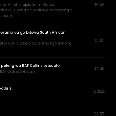
05:43
John Hlophe bjalo ka motlatsa
 Nhleko le yena o tloshitswe maemong a
a party.
oramo ya go bitswa South African
04:12
atako ya ditokelo tsa botho kgahlanong
 peleng wa RAF Collins Letsoalo
04:38
AF Collins Letsoalo
diriši
08:22
03:57