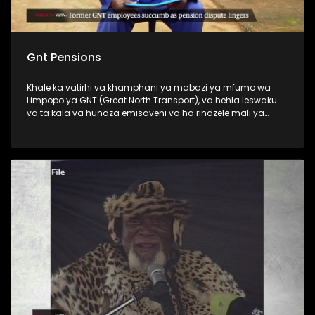
Gnt Pensions
Khale ka vatirhi va khamphani ya mabazi ya mfumo wa
Limpopo ya GNT (Great North Transport), va hehla leswaku
va ta kala va hundza emisaveni va ha rindzele mali ya
vona ya penceni.