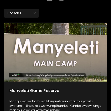
Season 1
Manyeleti Game Reserve
Ntanga wa swiharhi wa Manyeleti wuni matimu yakulu
swinene hi tlhelo ra swa-vumpfhumba. Kambe sweswi onge
matimu lawa ya xaxe bya mbera.