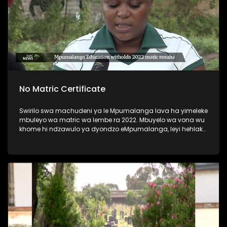
No Matric Certificate
Swirilo swa machudeni ya le Mpumalanga lava ha yimeleke
mbuleyo wa matric wa lembe ra 2022. Mbuyelo wa vona wu
khome hi ndzawulo ya dyondzo eMpumalanga, leyi hehlaka
leswaku va koperile.