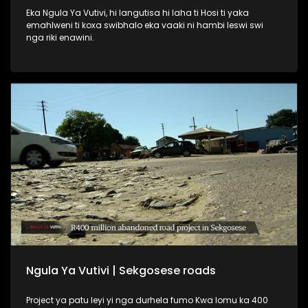
Eka Ngula Ya Vutivi, hi langutisa hi laha ti Hosi ti yaka
emahlweni ti koxa swibhalo eka vaaki ni hambi leswi swi
nga riki enawini.
Ngula Ya Vutivi | Sekgosese roads
Project ya patu leyi yi nga durhela fumo Kwa lomu ka 400