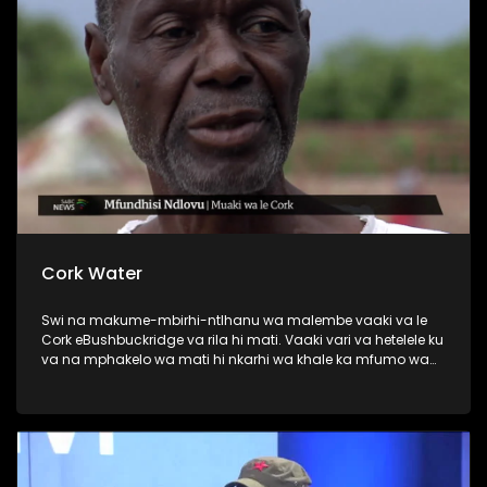
Cork Water
Swi na makume-mbirhi-ntlhanu wa malembe vaaki va le
Cork eBushbuckridge va rila hi mati. Vaaki vari va hetelele ku
va na mphakelo wa mati hi nkarhi wa khale ka mfumo wa
matiko-xikaya wa Gazankulu.