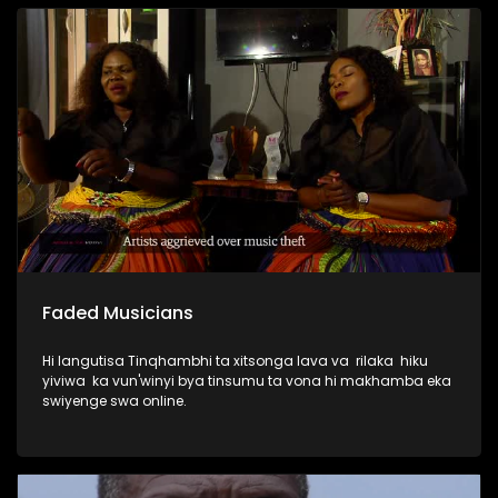
Faded Musicians
Hi langutisa Tinqhambhi ta xitsonga lava va rilaka hiku
yiviwa ka vun'winyi bya tinsumu ta vona hi makhamba eka
swiyenge swa online.