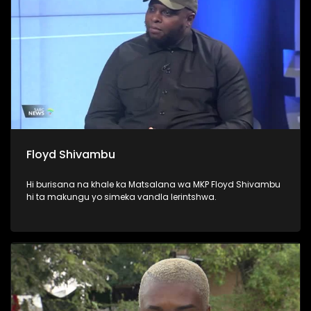
Floyd Shivambu
Hi burisana na khale ka Matsalana wa MKP Floyd Shivambu
hi ta makungu yo simeka vandla lerintshwa.