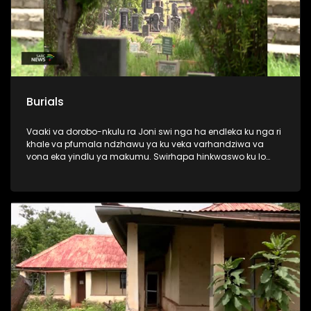
Burials
Vaaki va dorobo-nkulu ra Joni swi nga ha endleka ku nga ri
khale va pfumala ndzhawu ya ku veka varhandziwa va
vona eka yindlu ya makumu. Swirhapa hinkwaswo ku lo
sala kantsongo leswaku swi tala.