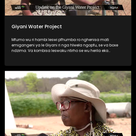
Giyani Water Project
Mfumo wu ri hambi leswi pfhumba ro nghenisa mati
emigangeni ya le Giyani ri nga hlwela ngopfu, se va boxe
ndzima. Va kombisa leswaku ntirho se wu herila eka
miganga yin’wana leyi se yi kumaka mati hi ku hetiseka,
naswona ntirho a wu le kule no hela eka miganga leyi nga
sala. Kambe lava nga ha lo rindzela va kanakana.