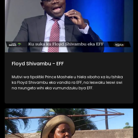
Floyd Shivambu - EFF
Mutivi wa tipolitiki Prince Mashele u hlela xiboho xa ku tshika
ka Floyd Shivambu eka vandla ra EFF, na leswaku leswi swi
na nxungeto wihi eka vumundzuku bya EFF.