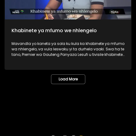
Khabinete ya mfumo we nhlengelo
Mavandla yo kaneta ya sola ku kula ka khabinete ya mfumo
wa nhlengelo, va vula leswaku yi ta durhela vaaki. Swa ha te
tano, Premier wa Gauteng Panyaza Lesufi u tivisile khabinete
ya xifundzha-nkulu, leyi nga katsiki swirho swa DA.
Load More