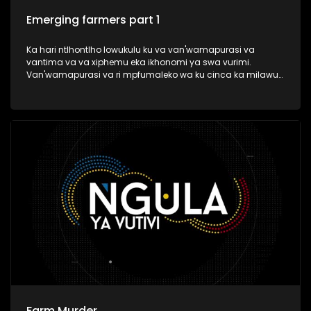
Emerging farmers part 1
Ka hari ntlhontlho lowukulu ku va van'wamapurasi va
vantima va va xiphemu eka ikhonomi ya swa vurimi.
Van'wamapurasi va ri mpfumaleko wa ku cinca ka milawu
ya vurimi swi va sivela ku nghena eka makete.
Farm Murder