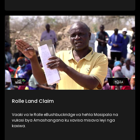
njhekanjhekisano wa rixaka, national dialogue. Vandla ra
MK ri tlangela lembe ri simekiwile, kasi EFF va hlawule
vurhangeri byintswa.
Rolle Land Claim
Vaaki va le Rolle eBushbuckridge va hehla Masipala na
vukosi bya Amashangana ku xavisa misava leyi nga
koxiwa.