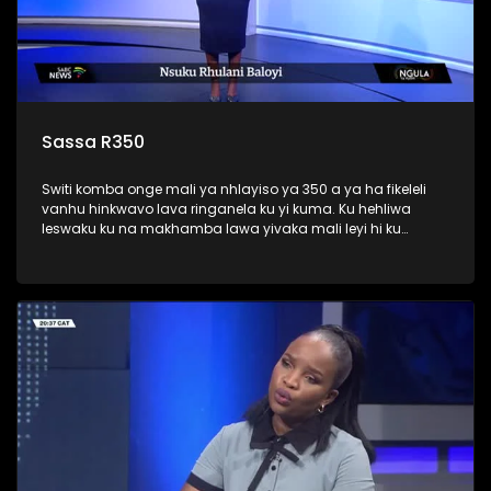
Sassa R350
Switi komba onge mali ya nhlayiso ya 350 a ya ha fikeleli
vanhu hinkwavo lava ringanela ku yi kuma. Ku hehliwa
leswaku ku na makhamba lawa yivaka mali leyi hi ku
tsarisela vanhu mudende ya 350 vona van ga switivi.