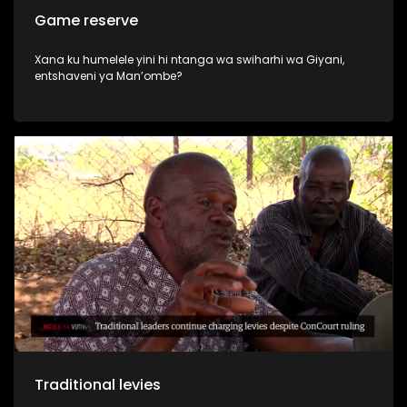
Game reserve
Xana ku humelele yini hi ntanga wa swiharhi wa Giyani,
entshaveni ya Man’ombe?
Traditional levies