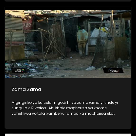
Zama Zama
Migingiriko ya ku cela migodi hi va zamazama yi tlhele yi
sungula e Riverlea . Ahi khale maphorisa va khome
vahehliwa vo tala ,kambe ku famba ka maphorisa eka
ndhawu liya, aku ri nkateko wa va zamazama wa ku tlhelela
eka vugevenga bya vona. Vaaki va Riverlea va hanya hi ku
chavela vutomi bya vona.