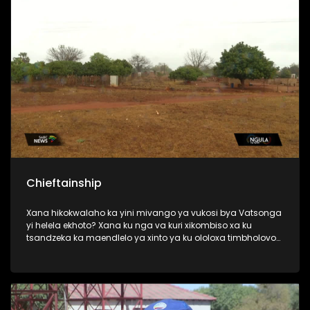
Chieftainship
Xana hikokwalaho ka yini mivango ya vukosi bya Vatsonga
yi helela ekhoto? Xana ku nga va kuri xikombiso xa ku
tsandzeka ka maendlelo ya xinto ya ku ololoxa timbholovo
leti ke?