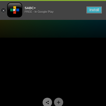
SABC+
Install
FREE - In Google Play
Watch Ngula Ya Vutivi - F