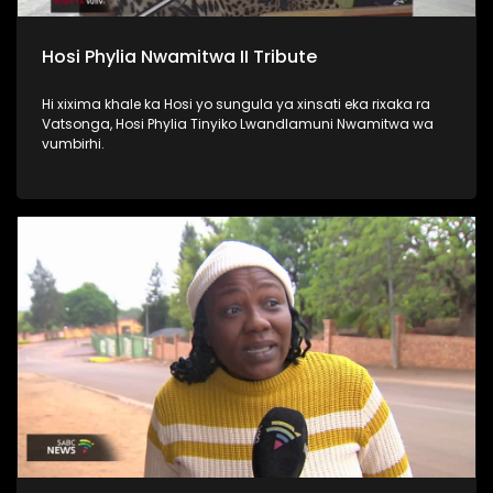
Hosi Phylia Nwamitwa II Tribute
Hi xixima khale ka Hosi yo sungula ya xinsati eka rixaka ra
Vatsonga, Hosi Phylia Tinyiko Lwandlamuni Nwamitwa wa
vumbirhi.