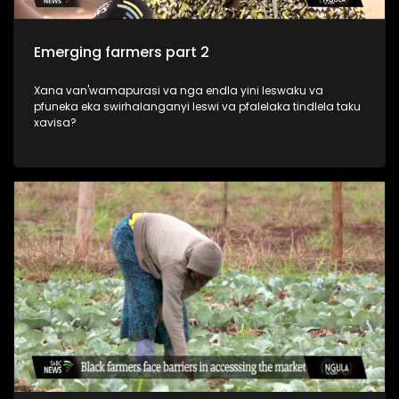
Emerging farmers part 2
Xana van'wamapurasi va nga endla yini leswaku va
pfuneka eka swirhalanganyi leswi va pfalelaka tindlela taku
xavisa?