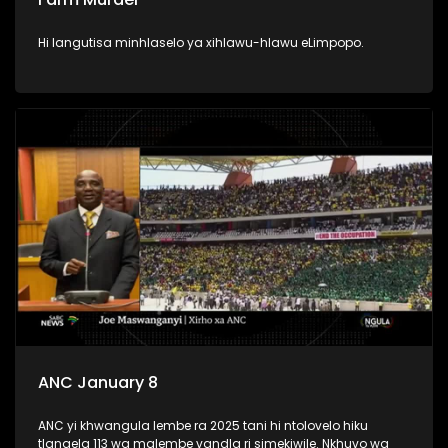
Hi langutisa minhlaselo ya xihlawu-hlawu eLimpopo.
ANC January 8
ANC yi khwangula lembe ra 2025 tani hi ntolovelo hiku
tlangela 113 wa malembe vandla ri simekiwile. Nkhuvo wa