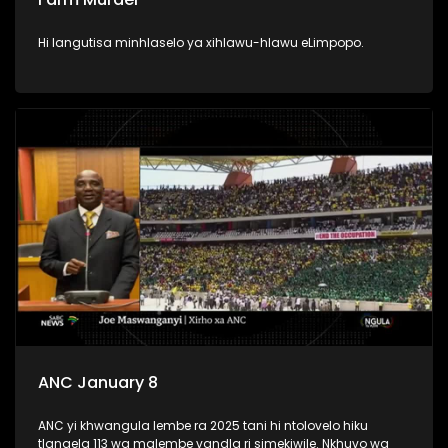
Hi langutisa minhlaselo ya xihlawu-hlawu eLimpopo.
ANC January 8
ANC yi khwangula lembe ra 2025 tani hi ntolovelo hiku
tlangela 113 wa malembe vandla ri simekiwile. Nkhuvo wa