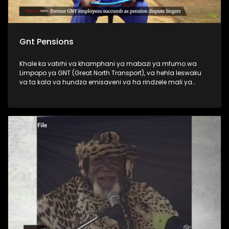
Gnt Pensions
Khale ka vatirhi va khamphani ya mabazi ya mfumo wa
Limpopo ya GNT (Great North Transport), va hehla leswaku
va ta kala va hundza emisaveni va ha rindzele mali ya
vona ya penceni.