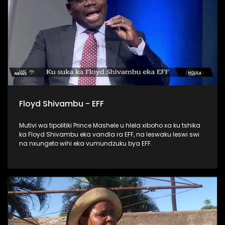
Floyd Shivambu - EFF
Mutivi wa tipolitiki Prince Mashele u hlela xiboho xa ku tshika
ka Floyd Shivambu eka vandla ra EFF, na leswaku leswi swi
na nxungeto wihi eka vumundzuku bya EFF.