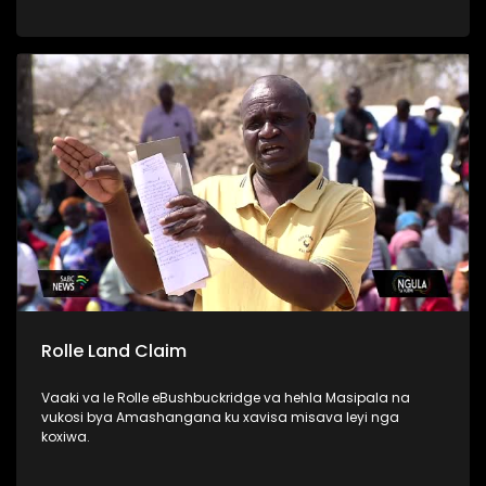
njhekanjhekisano wa rixaka, national dialogue. Vandla ra
MK ri tlangela lembe ri simekiwile, kasi EFF va hlawule
vurhangeri byintswa.
Rolle Land Claim
Vaaki va le Rolle eBushbuckridge va hehla Masipala na
vukosi bya Amashangana ku xavisa misava leyi nga
koxiwa.