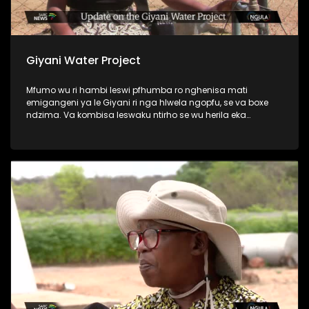
Giyani Water Project
Mfumo wu ri hambi leswi pfhumba ro nghenisa mati
emigangeni ya le Giyani ri nga hlwela ngopfu, se va boxe
ndzima. Va kombisa leswaku ntirho se wu herila eka
miganga yin’wana leyi se yi kumaka mati hi ku hetiseka,
naswona ntirho a wu le kule no hela eka miganga leyi nga
sala. Kambe lava nga ha lo rindzela va kanakana.