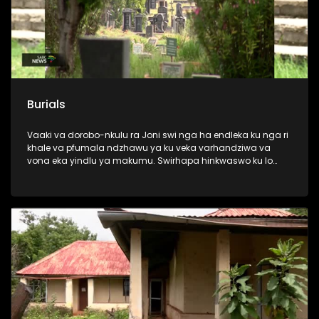
Burials
Vaaki va dorobo-nkulu ra Joni swi nga ha endleka ku nga ri
khale va pfumala ndzhawu ya ku veka varhandziwa va
vona eka yindlu ya makumu. Swirhapa hinkwaswo ku lo
sala kantsongo leswaku swi tala.