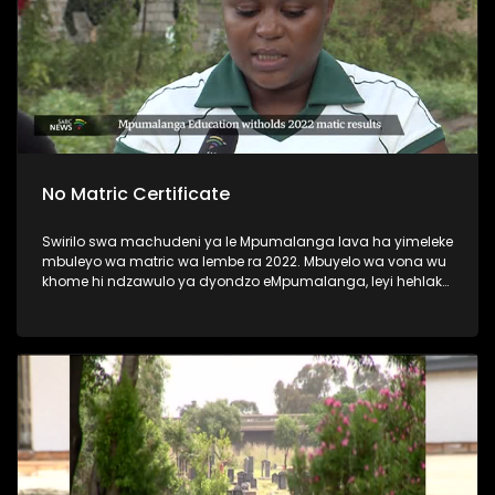
No Matric Certificate
Swirilo swa machudeni ya le Mpumalanga lava ha yimeleke
mbuleyo wa matric wa lembe ra 2022. Mbuyelo wa vona wu
khome hi ndzawulo ya dyondzo eMpumalanga, leyi hehlaka
leswaku va koperile.