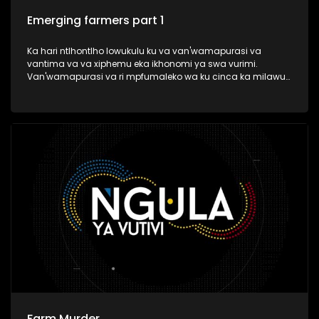
Emerging farmers part 1
Ka hari ntlhontlho lowukulu ku va van'wamapurasi va
vantima va va xiphemu eka ikhonomi ya swa vurimi.
Van'wamapurasi va ri mpfumaleko wa ku cinca ka milawu
ya vurimi swi va sivela ku nghena eka makete.
Farm Murder