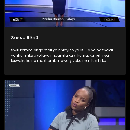
Sassa R350
Switi komba onge mali ya nhlayiso ya 350 a ya ha fikeleli
vanhu hinkwavo lava ringanela ku yi kuma. Ku hehliwa
leswaku ku na makhamba lawa yivaka mali leyi hi ku
tsarisela vanhu mudende ya 350 vona van ga switivi.