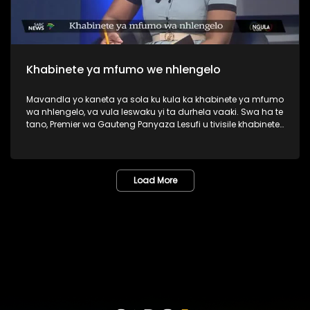
Khabinete ya mfumo we nhlengelo
Mavandla yo kaneta ya sola ku kula ka khabinete ya mfumo
wa nhlengelo, va vula leswaku yi ta durhela vaaki. Swa ha te
tano, Premier wa Gauteng Panyaza Lesufi u tivisile khabinete
ya xifundzha-nkulu, leyi nga katsiki swirho swa DA.
Load More