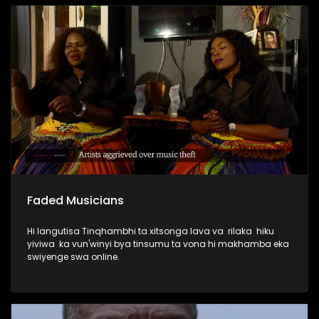
Faded Musicians
Hi langutisa Tinqhambhi ta xitsonga lava va rilaka hiku
yiviwa ka vun'winyi bya tinsumu ta vona hi makhamba eka
swiyenge swa online.