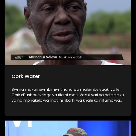
Cork Water
Swi na makume-mbirhi-ntlhanu wa malembe vaaki va le
Cork eBushbuckridge va rila hi mati. Vaaki vari va hetelele ku
va na mphakelo wa mati hi nkarhi wa khale ka mfumo wa
matiko-xikaya wa Gazankulu.