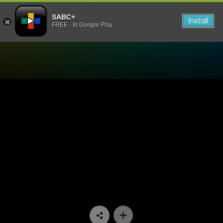
SABC+
Install
FREE - In Google Play
Watch Ngula Ya Vutivi - Un