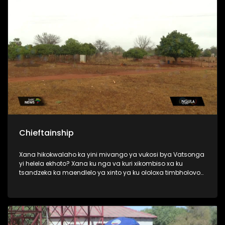
Chieftainship
Xana hikokwalaho ka yini mivango ya vukosi bya Vatsonga
yi helela ekhoto? Xana ku nga va kuri xikombiso xa ku
tsandzeka ka maendlelo ya xinto ya ku ololoxa timbholovo
leti ke?