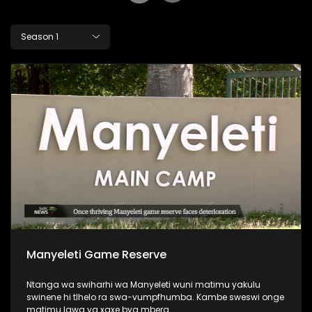
Season 1
Manyeleti Game Reserve
Ntanga wa swiharhi wa Manyeleti wuni matimu yakulu
swinene hi tlhelo ra swa-vumpfhumba. Kambe sweswi onge
matimu lawa ya xaxe bya mbera.