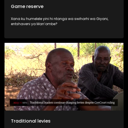
Game reserve
Xana ku humelele yini hi ntanga wa swiharhi wa Giyani,
entshaveni ya Man’ombe?
Traditional levies