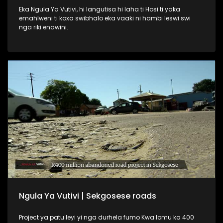
Eka Ngula Ya Vutivi, hi langutisa hi laha ti Hosi ti yaka
emahlweni ti koxa swibhalo eka vaaki ni hambi leswi swi
nga riki enawini.
Ngula Ya Vutivi | Sekgosese roads
Project ya patu leyi yi nga durhela fumo Kwa lomu ka 400