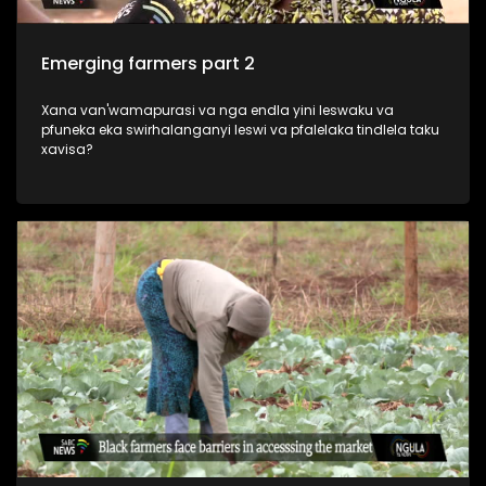
Emerging farmers part 2
Xana van'wamapurasi va nga endla yini leswaku va
pfuneka eka swirhalanganyi leswi va pfalelaka tindlela taku
xavisa?