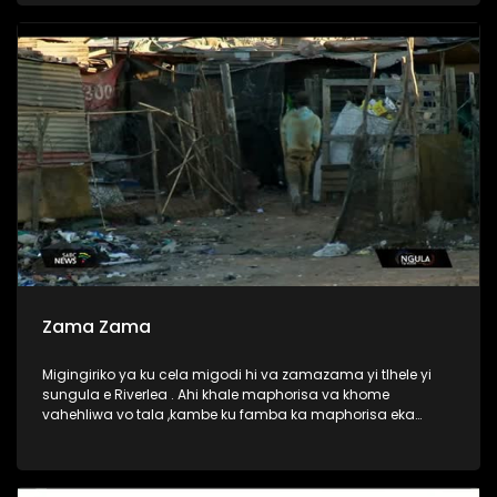
Zama Zama
Migingiriko ya ku cela migodi hi va zamazama yi tlhele yi
sungula e Riverlea . Ahi khale maphorisa va khome
vahehliwa vo tala ,kambe ku famba ka maphorisa eka
ndhawu liya, aku ri nkateko wa va zamazama wa ku tlhelela
eka vugevenga bya vona. Vaaki va Riverlea va hanya hi ku
chavela vutomi bya vona.