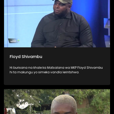
Floyd Shivambu
Hi burisana na khale ka Matsalana wa MKP Floyd Shivambu
hi ta makungu yo simeka vandla lerintshwa.