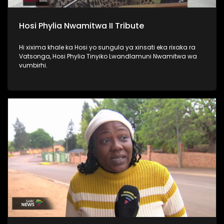
Hosi Phylia Nwamitwa II Tribute
Hi xixima khale ka Hosi yo sungula ya xinsati eka rixaka ra
Vatsonga, Hosi Phylia Tinyiko Lwandlamuni Nwamitwa wa
vumbirhi.