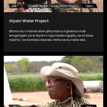
Giyani Water Project
Mfumo wu ri hambi leswi pfhumba ro nghenisa mati
emigangeni ya le Giyani ri nga hlwela ngopfu, se va boxe
ndzima. Va kombisa leswaku ntirho se wu herila eka
miganga yin’wana leyi se yi kumaka mati hi ku hetiseka,
naswona ntirho a wu le kule no hela eka miganga leyi nga
sala. Kambe lava nga ha lo rindzela va kanakana.