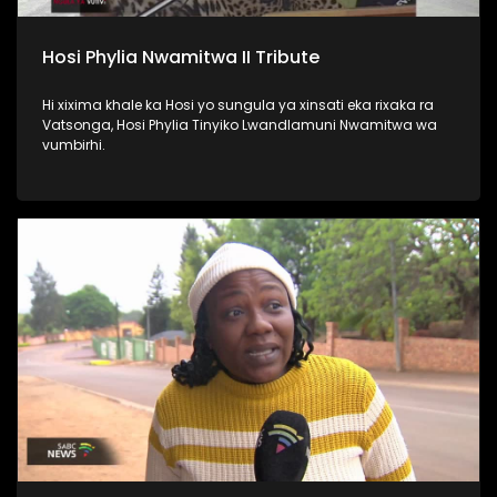
Hosi Phylia Nwamitwa II Tribute
Hi xixima khale ka Hosi yo sungula ya xinsati eka rixaka ra
Vatsonga, Hosi Phylia Tinyiko Lwandlamuni Nwamitwa wa
vumbirhi.