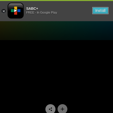
SABC+
Install
FREE - In Google Play
Watch Ngula Ya Vutivi - T