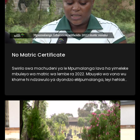
No Matric Certificate
Swirilo swa machudeni ya le Mpumalanga lava ha yimeleke
mbuleyo wa matric wa lembe ra 2022. Mbuyelo wa vona wu
khome hi ndzawulo ya dyondzo eMpumalanga, leyi hehlaka
leswaku va koperile.