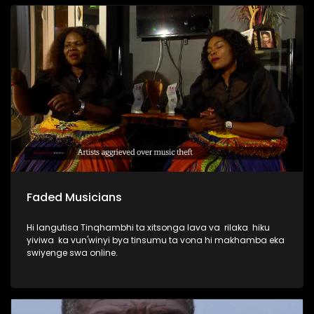
Faded Musicians
Hi langutisa Tinqhambhi ta xitsonga lava va rilaka hiku
yiviwa ka vun'winyi bya tinsumu ta vona hi makhamba eka
swiyenge swa online.