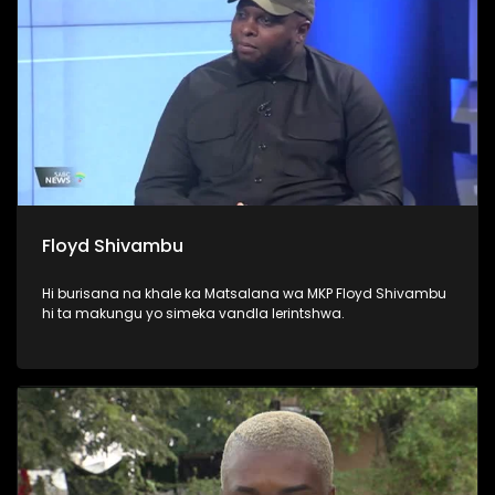
Floyd Shivambu
Hi burisana na khale ka Matsalana wa MKP Floyd Shivambu
hi ta makungu yo simeka vandla lerintshwa.