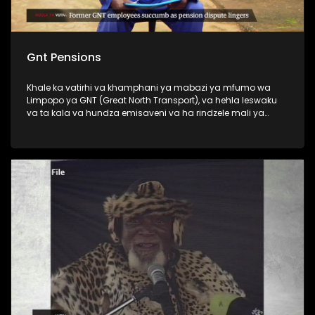
Gnt Pensions
Khale ka vatirhi va khamphani ya mabazi ya mfumo wa
Limpopo ya GNT (Great North Transport), va hehla leswaku
va ta kala va hundza emisaveni va ha rindzele mali ya
vona ya penceni.