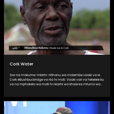
Cork Water
Swi na makume-mbirhi-ntlhanu wa malembe vaaki va le
Cork eBushbuckridge va rila hi mati. Vaaki vari va hetelele ku
va na mphakelo wa mati hi nkarhi wa khale ka mfumo wa
matiko-xikaya wa Gazankulu.