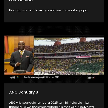
Hi langutisa minhlaselo ya xihlawu-hlawu eLimpopo.
ANC January 8
ANC yi khwangula lembe ra 2025 tani hi ntolovelo hiku
tlangela 113 wa malembe vandla ri simekiwile. Nkhuvo wa