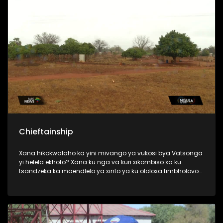
Chieftainship
Xana hikokwalaho ka yini mivango ya vukosi bya Vatsonga
yi helela ekhoto? Xana ku nga va kuri xikombiso xa ku
tsandzeka ka maendlelo ya xinto ya ku ololoxa timbholovo
leti ke?