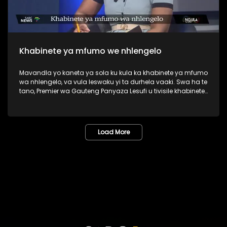
Khabinete ya mfumo we nhlengelo
Mavandla yo kaneta ya sola ku kula ka khabinete ya mfumo
wa nhlengelo, va vula leswaku yi ta durhela vaaki. Swa ha te
tano, Premier wa Gauteng Panyaza Lesufi u tivisile khabinete
ya xifundzha-nkulu, leyi nga katsiki swirho swa DA.
Load More