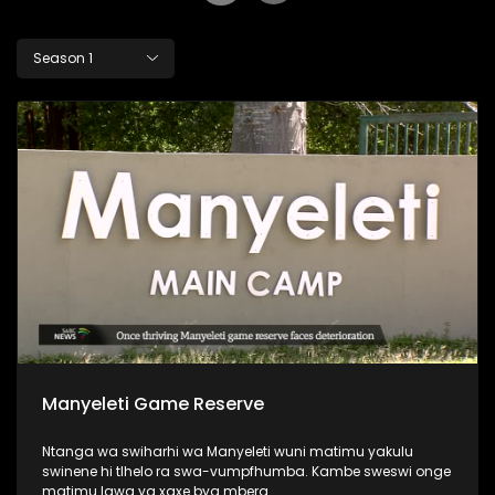
Season 1
Manyeleti Game Reserve
Ntanga wa swiharhi wa Manyeleti wuni matimu yakulu
swinene hi tlhelo ra swa-vumpfhumba. Kambe sweswi onge
matimu lawa ya xaxe bya mbera.