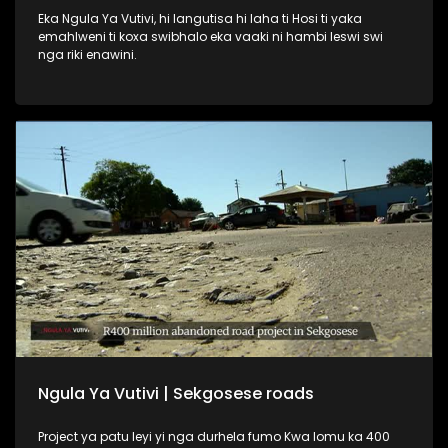
Eka Ngula Ya Vutivi, hi langutisa hi laha ti Hosi ti yaka
emahlweni ti koxa swibhalo eka vaaki ni hambi leswi swi
nga riki enawini.
Ngula Ya Vutivi | Sekgosese roads
Project ya patu leyi yi nga durhela fumo Kwa lomu ka 400