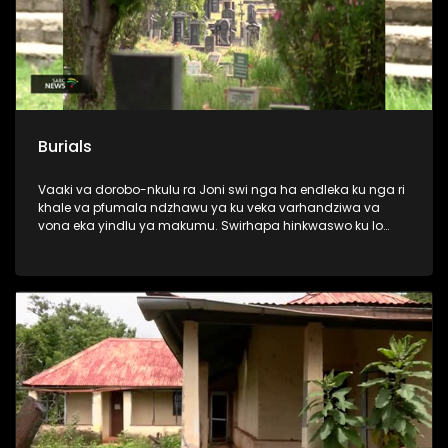
Burials
Vaaki va dorobo-nkulu ra Joni swi nga ha endleka ku nga ri
khale va pfumala ndzhawu ya ku veka varhandziwa va
vona eka yindlu ya makumu. Swirhapa hinkwaswo ku lo
sala kantsongo leswaku swi tala.