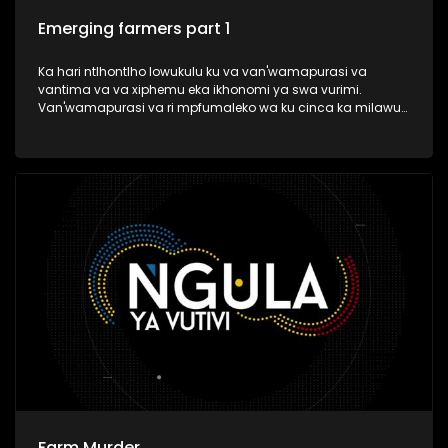
Emerging farmers part 1
Ka hari ntlhontlho lowukulu ku va van'wamapurasi va
vantima va va xiphemu eka ikhonomi ya swa vurimi.
Van'wamapurasi va ri mpfumaleko wa ku cinca ka milawu
ya vurimi swi va sivela ku nghena eka makete.
Farm Murder