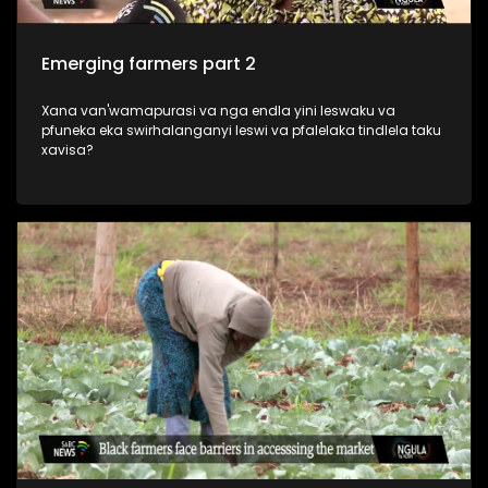
Emerging farmers part 2
Xana van'wamapurasi va nga endla yini leswaku va
pfuneka eka swirhalanganyi leswi va pfalelaka tindlela taku
xavisa?