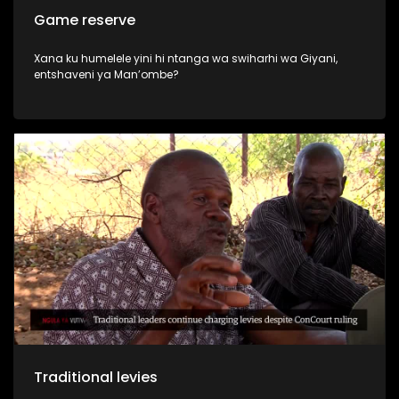
Game reserve
Xana ku humelele yini hi ntanga wa swiharhi wa Giyani,
entshaveni ya Man’ombe?
Traditional levies