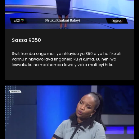
Sassa R350
Switi komba onge mali ya nhlayiso ya 350 a ya ha fikeleli
vanhu hinkwavo lava ringanela ku yi kuma. Ku hehliwa
leswaku ku na makhamba lawa yivaka mali leyi hi ku
tsarisela vanhu mudende ya 350 vona van ga switivi.