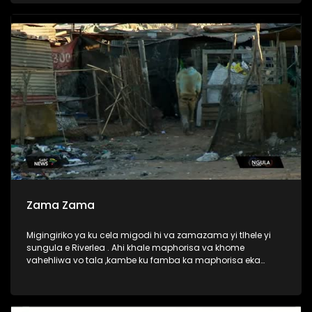
Zama Zama
Migingiriko ya ku cela migodi hi va zamazama yi tlhele yi
sungula e Riverlea . Ahi khale maphorisa va khome
vahehliwa vo tala ,kambe ku famba ka maphorisa eka
ndhawu liya, aku ri nkateko wa va zamazama wa ku tlhelela
eka vugevenga bya vona. Vaaki va Riverlea va hanya hi ku
chavela vutomi bya vona.