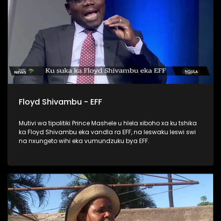
Floyd Shivambu - EFF
Mutivi wa tipolitiki Prince Mashele u hlela xiboho xa ku tshika
ka Floyd Shivambu eka vandla ra EFF, na leswaku leswi swi
na nxungeto wihi eka vumundzuku bya EFF.