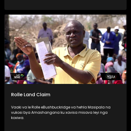
njhekanjhekisano wa rixaka, national dialogue. Vandla ra
MK ri tlangela lembe ri simekiwile, kasi EFF va hlawule
vurhangeri byintswa.
Rolle Land Claim
Vaaki va le Rolle eBushbuckridge va hehla Masipala na
vukosi bya Amashangana ku xavisa misava leyi nga
koxiwa.