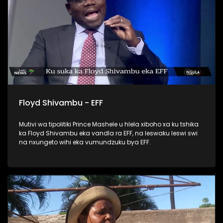
Floyd Shivambu - EFF
Mutivi wa tipolitiki Prince Mashele u hlela xiboho xa ku tshika
ka Floyd Shivambu eka vandla ra EFF, na leswaku leswi swi
na nxungeto wihi eka vumundzuku bya EFF.