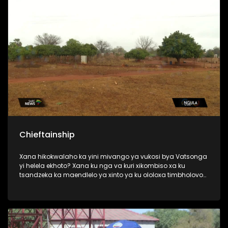
Chieftainship
Xana hikokwalaho ka yini mivango ya vukosi bya Vatsonga
yi helela ekhoto? Xana ku nga va kuri xikombiso xa ku
tsandzeka ka maendlelo ya xinto ya ku ololoxa timbholovo
leti ke?