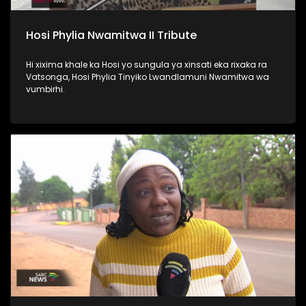
Hosi Phylia Nwamitwa II Tribute
Hi xixima khale ka Hosi yo sungula ya xinsati eka rixaka ra
Vatsonga, Hosi Phylia Tinyiko Lwandlamuni Nwamitwa wa
vumbirhi.