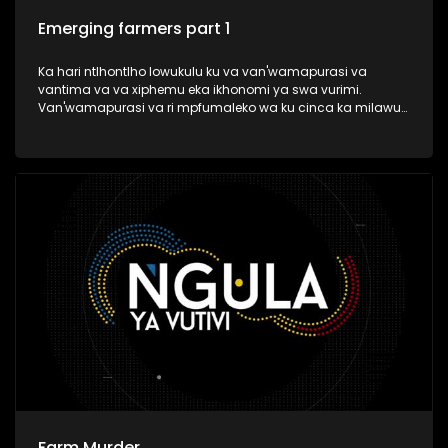
Emerging farmers part 1
Ka hari ntlhontlho lowukulu ku va van'wamapurasi va
vantima va va xiphemu eka ikhonomi ya swa vurimi.
Van'wamapurasi va ri mpfumaleko wa ku cinca ka milawu
ya vurimi swi va sivela ku nghena eka makete.
Farm Murder