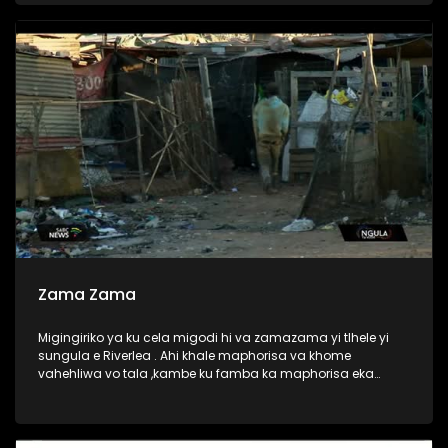
Zama Zama
Migingiriko ya ku cela migodi hi va zamazama yi tlhele yi
sungula e Riverlea . Ahi khale maphorisa va khome
vahehliwa vo tala ,kambe ku famba ka maphorisa eka
ndhawu liya, aku ri nkateko wa va zamazama wa ku tlhelela
eka vugevenga bya vona. Vaaki va Riverlea va hanya hi ku
chavela vutomi bya vona.