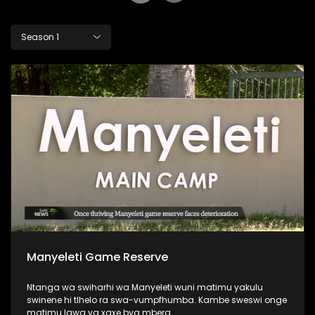
Season 1
Manyeleti Game Reserve
Ntanga wa swiharhi wa Manyeleti wuni matimu yakulu
swinene hi tlhelo ra swa-vumpfhumba. Kambe sweswi onge
matimu lawa ya xaxe bya mbera.