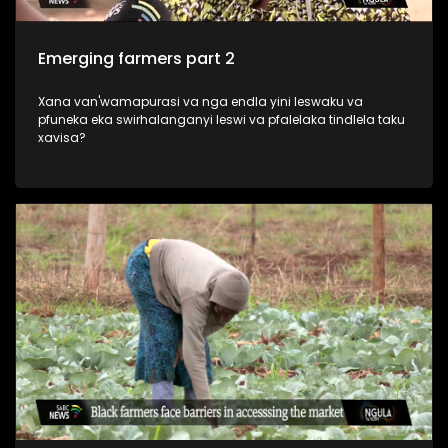
Emerging farmers part 2
Xana van'wamapurasi va nga endla yini leswaku va
pfuneka eka swirhalanganyi leswi va pfalelaka tindlela taku
xavisa?