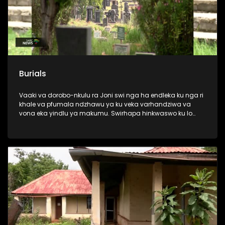
Burials
Vaaki va dorobo-nkulu ra Joni swi nga ha endleka ku nga ri
khale va pfumala ndzhawu ya ku veka varhandziwa va
vona eka yindlu ya makumu. Swirhapa hinkwaswo ku lo
sala kantsongo leswaku swi tala.