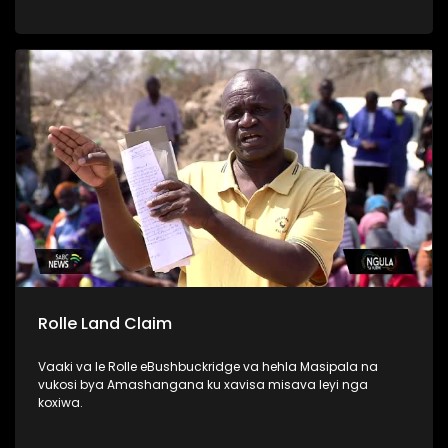
njhekanjhekisano wa rixaka, national dialogue. Vandla ra
MK ri tlangela lembe ri simekiwile, kasi EFF va hlawule
vurhangeri byintswa.
Rolle Land Claim
Vaaki va le Rolle eBushbuckridge va hehla Masipala na
vukosi bya Amashangana ku xavisa misava leyi nga
koxiwa.