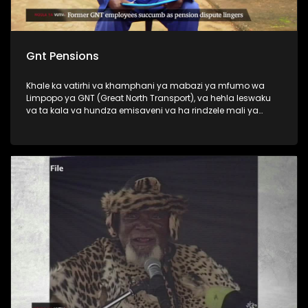
Gnt Pensions
Khale ka vatirhi va khamphani ya mabazi ya mfumo wa
Limpopo ya GNT (Great North Transport), va hehla leswaku
va ta kala va hundza emisaveni va ha rindzele mali ya
vona ya penceni.