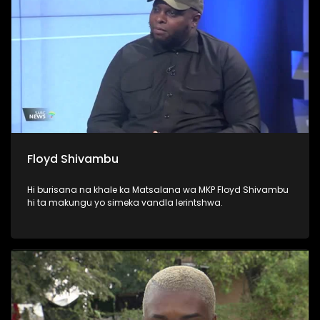
Floyd Shivambu
Hi burisana na khale ka Matsalana wa MKP Floyd Shivambu
hi ta makungu yo simeka vandla lerintshwa.