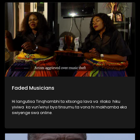
Faded Musicians
Hi langutisa Tinqhambhi ta xitsonga lava va rilaka hiku
yiviwa ka vun'winyi bya tinsumu ta vona hi makhamba eka
swiyenge swa online.