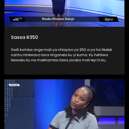
Sassa R350
Switi komba onge mali ya nhlayiso ya 350 a ya ha fikeleli
vanhu hinkwavo lava ringanela ku yi kuma. Ku hehliwa
leswaku ku na makhamba lawa yivaka mali leyi hi ku
tsarisela vanhu mudende ya 350 vona van ga switivi.