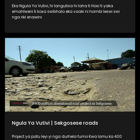
Eka Ngula Ya Vutivi, hi langutisa hi laha ti Hosi ti yaka
emahlweni ti koxa swibhalo eka vaaki ni hambi leswi swi
nga riki enawini.
Ngula Ya Vutivi | Sekgosese roads
Project ya patu leyi yi nga durhela fumo Kwa lomu ka 400