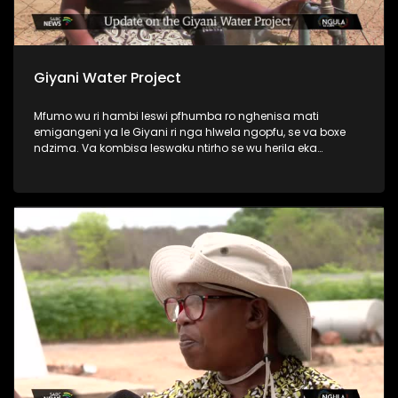
Giyani Water Project
Mfumo wu ri hambi leswi pfhumba ro nghenisa mati
emigangeni ya le Giyani ri nga hlwela ngopfu, se va boxe
ndzima. Va kombisa leswaku ntirho se wu herila eka
miganga yin’wana leyi se yi kumaka mati hi ku hetiseka,
naswona ntirho a wu le kule no hela eka miganga leyi nga
sala. Kambe lava nga ha lo rindzela va kanakana.