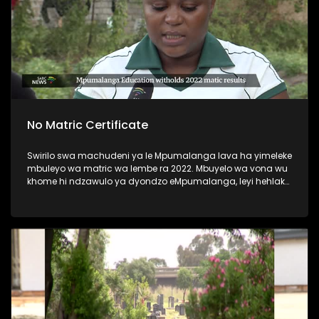
No Matric Certificate
Swirilo swa machudeni ya le Mpumalanga lava ha yimeleke
mbuleyo wa matric wa lembe ra 2022. Mbuyelo wa vona wu
khome hi ndzawulo ya dyondzo eMpumalanga, leyi hehlaka
leswaku va koperile.