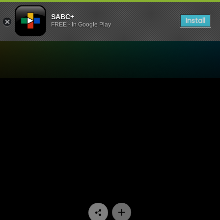
SABC+
Install
FREE - In Google Play
Watch Ngula Ya Vutivi - Sal