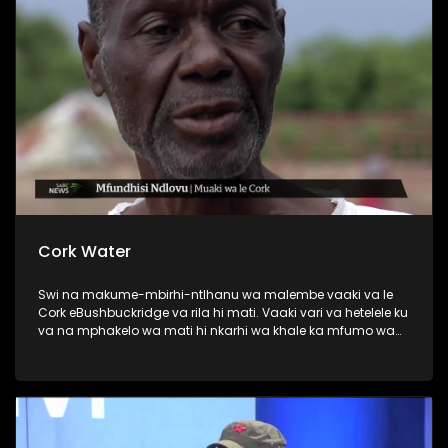
Cork Water
Swi na makume-mbirhi-ntlhanu wa malembe vaaki va le
Cork eBushbuckridge va rila hi mati. Vaaki vari va hetelele ku
va na mphakelo wa mati hi nkarhi wa khale ka mfumo wa
matiko-xikaya wa Gazankulu.