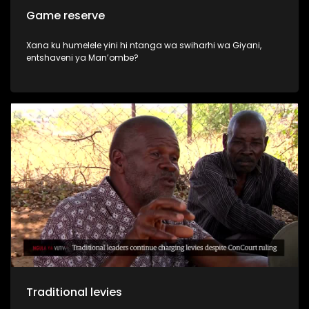
Game reserve
Xana ku humelele yini hi ntanga wa swiharhi wa Giyani,
entshaveni ya Man’ombe?
Traditional levies