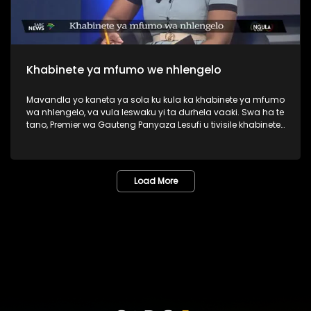
Khabinete ya mfumo we nhlengelo
Mavandla yo kaneta ya sola ku kula ka khabinete ya mfumo
wa nhlengelo, va vula leswaku yi ta durhela vaaki. Swa ha te
tano, Premier wa Gauteng Panyaza Lesufi u tivisile khabinete
ya xifundzha-nkulu, leyi nga katsiki swirho swa DA.
Load More